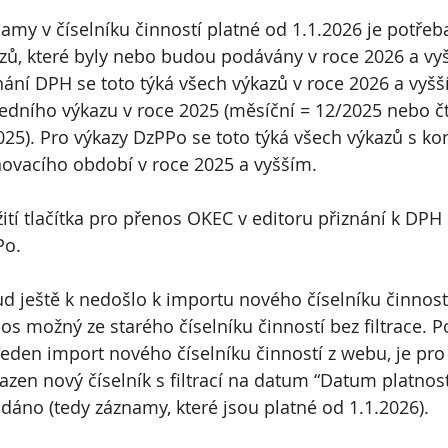
amy v číselníku činností platné od 1.1.2026 je potřeb
zů, které byly nebo budou podávány v roce 2026 a vyš
nání DPH se toto týká všech výkazů v roce 2026 a vyšší
edního výkazu v roce 2025 (měsíční = 12/2025 nebo čtv
025). Pro výkazy DzPPo se toto týká všech výkazů s k
ovacího období v roce 2025 a vyšším.
ití tlačítka pro přenos OKEC v editoru přiznání k DPH 
Po.
d ještě k nedošlo k importu nového číselníku činností
os možný ze starého číselníku činností bez filtrace. Po
eden import nového číselníku činností z webu, je pro
azen nový číselník s filtrací na datum “Datum platnost
dáno (tedy záznamy, které jsou platné od 1.1.2026).