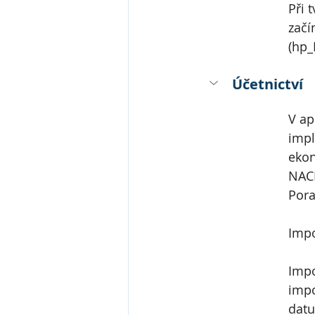
Při 
začí
(hp_
Účetnictví
V ap
impl
ekon
NACE
Pora
Impo
Impo
impo
datu