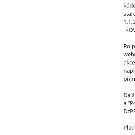
kóde
star
1.1.
“KO
Po p
webu
akce
např
příj
Dalš
a “P
DzPP
Plat