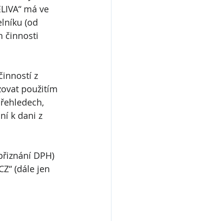
LIVA“ má ve 
lníku (od 
 činnosti 
inností z 
ovat použitím 
přehledech, 
í k dani z 
přiznání DPH) 
Z“ (dále jen 