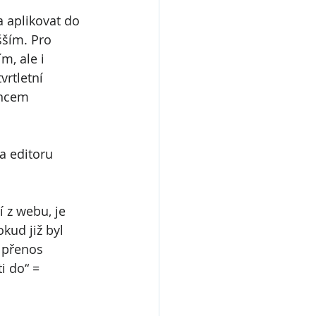
a aplikovat do 
ším. Pro 
m, ale i 
rtletní 
oncem 
a editoru 
 z webu, je 
kud již byl 
 přenos 
i do“ = 