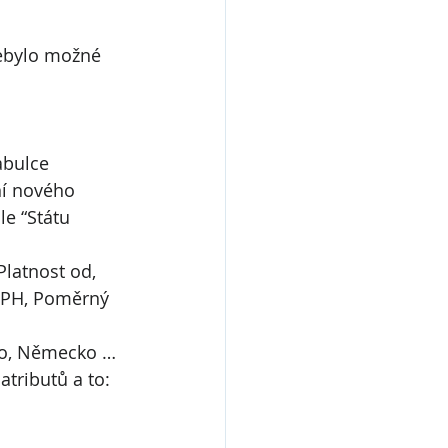
ebylo možné 
abulce 
í nového 
e “Státu 
Platnost od, 
DPH, Poměrný 
ko, Německo … 
atributů a to: 