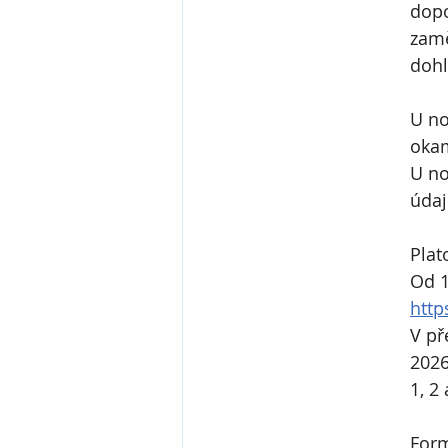
dopo
zamě
dohl
U no
okam
U no
údaj
Plat
Od 1
http
V př
2026
1, 2 
Form