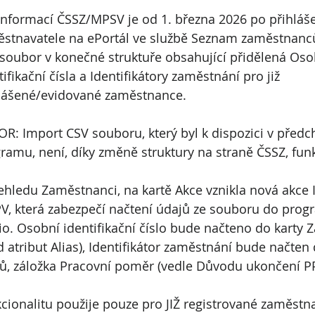
informací ČSSZ/MPSV je od 1. března 2026 po přihláše
stnavatele na ePortál ve službě Seznam zaměstnanců
soubor v konečné struktuře obsahující přidělená Oso
tifikační čísla a Identifikátory zaměstnání pro již 
lášené/evidované zaměstnance.
R: Import CSV souboru, který byl k dispozici v předch
ramu, není, díky změně struktury na straně ČSSZ, funk
ehledu Zaměstnanci, na kartě Akce vznikla nová akce 
V, která zabezpečí načtení údajů ze souboru do prog
io. Osobní identifikační číslo bude načteno do karty
d atribut Alias), Identifikátor zaměstnání bude načte
ů, záložka Pracovní poměr (vedle Důvodu ukončení PP
cionalitu použije pouze pro JIŽ registrované zaměstn