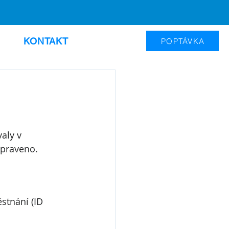
KONTAKT
POPTÁVKA
aly v 
Opraveno.
stnání (ID 