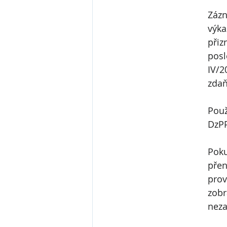
Zázn
výka
přiz
posl
IV/2
zdaň
Použ
DzP
Poku
přen
prov
zobr
neza