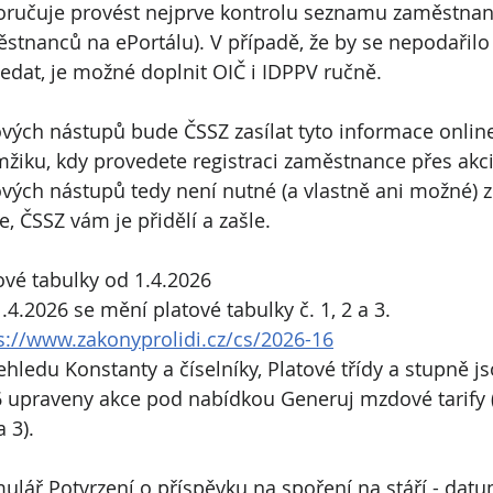
ručuje provést nejprve kontrolu seznamu zaměstna
stnanců na ePortálu). V případě, že by se nepodařil
edat, je možné doplnit OIČ i IDPPV ručně.
vých nástupů bude ČSSZ zasílat tyto informace online,
žiku, kdy provedete registraci zaměstnance přes akci
vých nástupů tedy není nutné (a vlastně ani možné) z
e, ČSSZ vám je přidělí a zašle.
ové tabulky od 1.4.2026
.4.2026 se mění platové tabulky č. 1, 2 a 3.
s://www.zakonyprolidi.cz/cs/2026-16
ehledu Konstanty a číselníky, Platové třídy a stupně 
 upraveny akce pod nabídkou Generuj mzdové tarify 
a 3).
ulář Potvrzení o příspěvku na spoření na stáří - datu