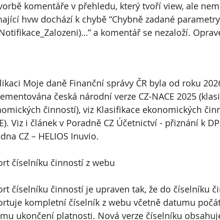
tvorbě komentáře v přehledu, který tvoří view, ale nem
nající hvw dochází k chybě “Chybně zadané parametry
Notifikace_Zalozeni)…” a komentář se nezaloží. Oprav
likaci Moje daně Finanční správy ČR byla od roku 202
ementována česká národní verze CZ-NACE 2025 (klasi
omických činností), viz Klasifikace ekonomických činn
). Viz i článek v Poradně CZ Účetnictví - přiznání k D
dna CZ – HELIOS Inuvio.
rt číselníku činností z webu
rt číselníku činností je upraven tak, že do číselníku či
rtuje kompletní číselník z webu včetně datumu počáte
mu ukončení platnosti. Nová verze číselníku obsahuj