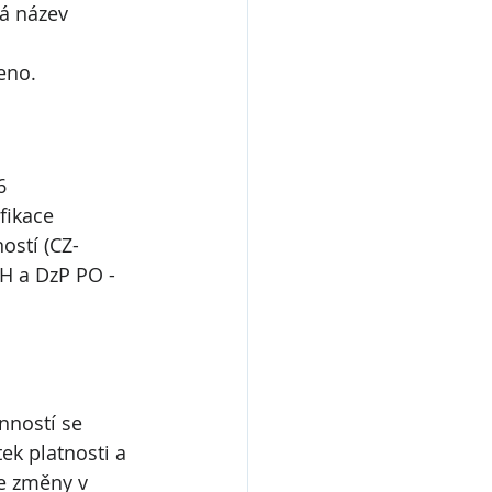
á název 
eno.
6 
fikace 
ostí (CZ-
PH a DzP PO - 
nností se 
k platnosti a 
e změny v 