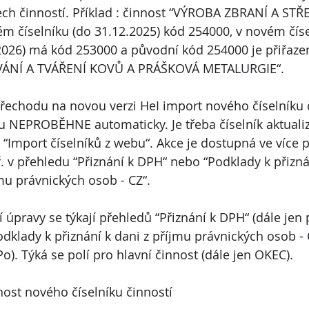
ch činností. Příklad : činnost “VÝROBA ZBRANÍ A STŘE
ém číselníku (do 31.12.2025) kód 254000, v novém číse
2026) má kód 253000 a původní kód 254000 je přiřazen
VÁNÍ A TVÁŘENÍ KOVŮ A PRÁŠKOVÁ METALURGIE“.
řechodu na novou verzi HeI import nového číselníku č
 NEPROBĚHNE automaticky. Je třeba číselník aktualiz
 “Import číselníků z webu“. Akce je dostupná ve více 
. v přehledu “Přiznání k DPH“ nebo “Podklady k přiznán
mu právnických osob - CZ“.
í úpravy se týkají přehledů “Přiznání k DPH“ (dále jen 
odklady k přiznání k dani z příjmu právnických osob - C
o). Týká se polí pro hlavní činnost (dále jen OKEC).
nost nového číselníku činností