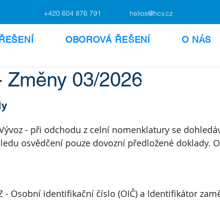
+420 604 876 791
helios@hcv.cz
ŘEŠENÍ
OBOROVÁ ŘEŠENÍ
O NÁS
 Změny 03/2026
dy
Vývoz - při odchodu z celní nomenklatury se dohledáv
ledu osvědčení pouze dovozní předložené doklady. 
 - Osobní identifikační číslo (OIČ) a Identifikátor zamě