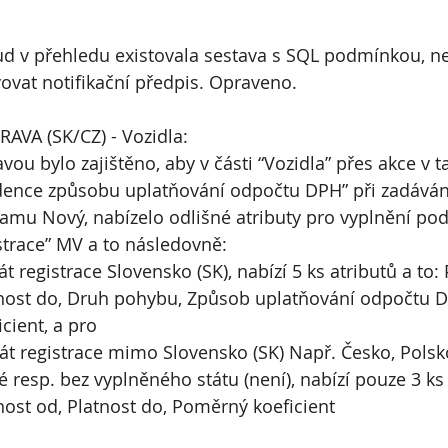
d v přehledu existovala sestava s SQL podmínkou, n
vovat notifikační předpis. Opraveno.
AVA (SK/CZ) - Vozidla:
vou bylo zajištěno, aby v části “Vozidla” přes akce v t
dence způsobu uplatňování odpočtu DPH” při zadáván
amu Nový, nabízelo odlišné atributy pro vyplnění podl
strace” MV a to následovně:
tát registrace Slovensko (SK), nabízí 5 ks atributů a to: 
nost do, Druh pohybu, Způsob uplatňování odpočtu 
icient, a pro
tát registrace mimo Slovensko (SK) Např. Česko, Pols
né resp. bez vyplněného státu (není), nabízí pouze 3 ks 
nost od, Platnost do, Poměrný koeficient