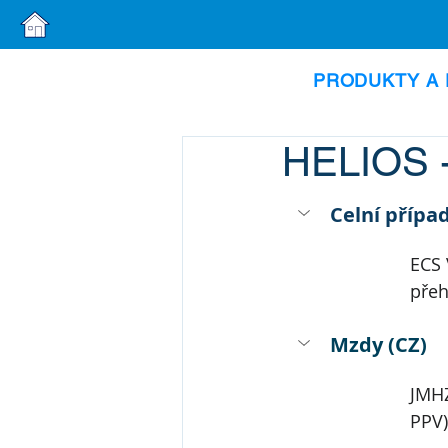
PRODUKTY A 
HELIOS -
Celní přípa
ECS 
přeh
Mzdy (CZ)
JMHZ
PPV)