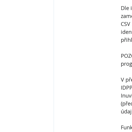
Dle 
zamě
CSV 
iden
přih
POZO
prog
V př
IDPP
Inuv
(pře
údaj
Funk