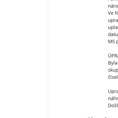
nár
Ve f
upra
upla
datu
MS p
ÚPRA
Byla
skup
číse
Upra
náhr
Došl