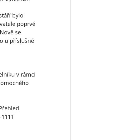
táří bylo 
atele poprvé 
 Nově se 
o u příslušné 
lníku v rámci 
 pomocného 
Přehled 
 -1111