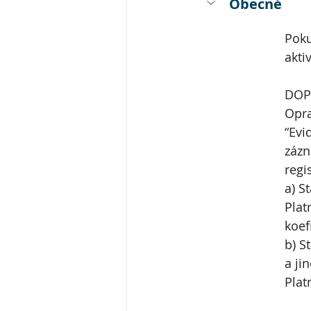
Obecné
Poku
akti
DOPR
Opra
“Evi
zázn
regi
a) S
Plat
koef
b) S
a ji
Plat