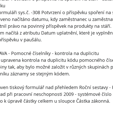
oku
ormuláři sys.č. -308 Potvrzení o příspěvku spoření na s
veno načítáno datumu, kdy zaměstnanec u zaměstnav
tnil právo na povinný příspěvek na produkty na stáří.
m načítá z atributu Datum uplatnění, které je vyplněn
říspěvku v paušálu.
VA - Pomocné číselníky - kontrola na duplicitu
 upravena kontrola na duplicitu kódu pomocného číse
iny tak, aby bylo možné založit v různých skupinách
lníku záznamy se stejným kódem.
ven tiskový formulář nad přehledem Roční sestavy - 
ad při pracovní neschopnosti 2009 - systémové číslo
o k úpravě částky celkem u sloupce Částka zákonná.