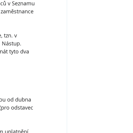
nců v Seznamu 
o zaměstnance 
 tzn. v 
 Nástup. 
nát tyto dva 
jsou od dubna 
(pro odstavec 
m uplatnění 