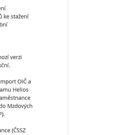
ní 
 ke stažení 
bní 
ozí verzi 
ční.
Import OIČ a 
ramu Helios 
 Zaměstnance 
n do Mzdových 
).
ance (ČSSZ 