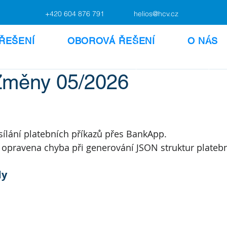
+420 604 876 791
helios@hcv.cz
ŘEŠENÍ
OBOROVÁ ŘEŠENÍ
O NÁS
 Změny 05/2026
ílání platebních příkazů přes BankApp.
 opravena chyba při generování JSON struktur platebn
dy