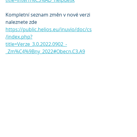
title=Intern%C3%AD_helpdesk
Kompletní seznam změn v nové verzi 
naleznete zde 
https://public.helios.eu/inuvio/doc/cs
/index.php?
title=Verze_3.0.2022.0902_-
_Zm%C4%9Bny_2022#Obecn.C3.A9