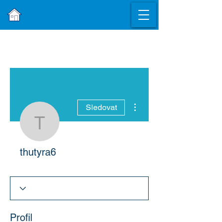
Další akce
Sledovat
thutyra6
thutyra6
Profil