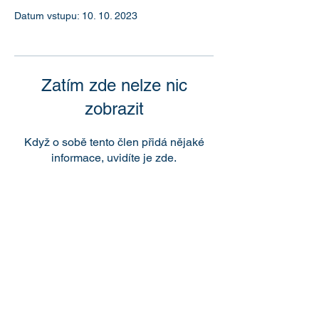
Datum vstupu: 10. 10. 2023
Zatím zde nelze nic
zobrazit
Když o sobě tento člen přidá nějaké
informace, uvidíte je zde.
HCV group a.s.
Chodská 1203, Rožnov p. R., 756 61
IČ
:
25395009
,
DIČ
: CZ25395009
Telefon
:
+420 603 382 769
Email
:
obchod@hcv.cz
DIVIZE
Infrastruktura