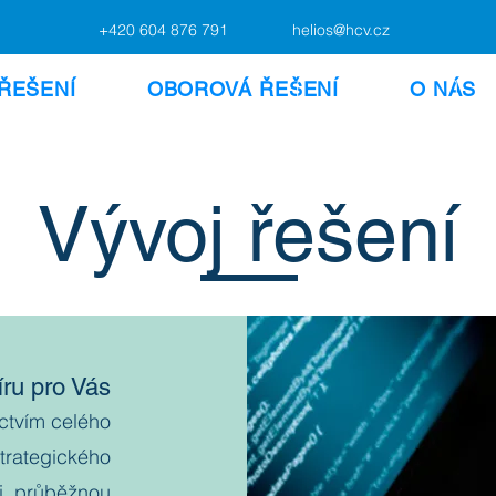
+420 604 876 791
helios@hcv.cz
ŘEŠENÍ
OBOROVÁ ŘEŠENÍ
O NÁS
Vývoj řešení
íru pro Vás
ictvím celého
strategického
i, průběžnou