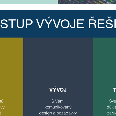
STUP VÝVOJE ŘEŠ
VÝVOJ
T
tů
S Vámi
Sys
ový
komunikovaný
důkl
ě
design a požadavky
zaru