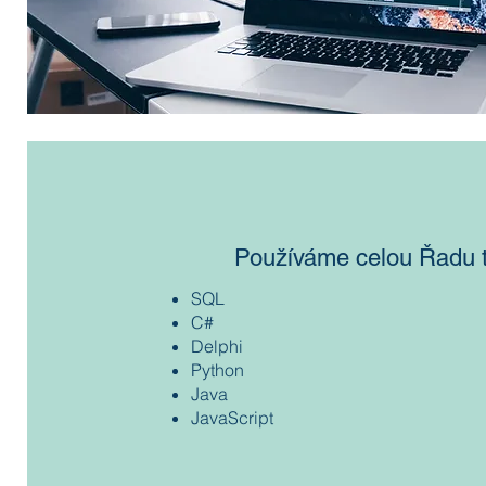
Používáme celou Řadu t
SQL
C#
Delphi
Python
Java
JavaScript