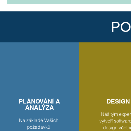
PO
PLÁNOVÁNÍ A
DESIGN
ANALÝZA
Náš tým exper
Na základě Vašich
vytvoří softwar
požadavků
design včetn