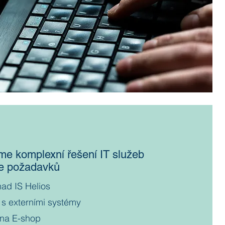
me komplexní řešení IT služeb
le požadavků
nad IS
Helios
 s externími systémy
 na E-shop