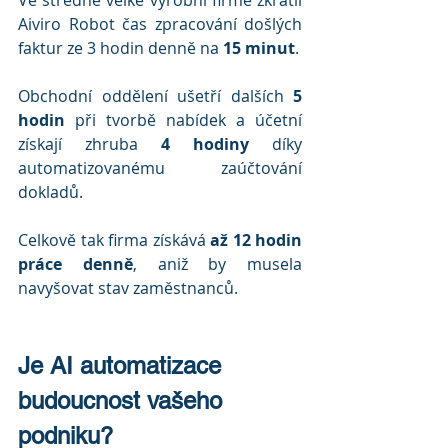
Ve středně velké výrobní firmě zkrátil 
Aiviro Robot čas zpracování došlých 
faktur ze 3 hodin denně na 
15 minut
.
Obchodní oddělení ušetří dalších 
5 
hodin
 při tvorbě nabídek a účetní 
získají zhruba 
4 hodiny
 díky 
automatizovanému zaúčtování 
dokladů.
Celkově tak firma získává 
až 12 hodin 
práce denně
, aniž by musela 
navyšovat stav zaměstnanců.
Je AI automatizace 
budoucnost vašeho 
podniku?