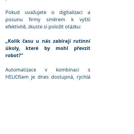
Pokud uvažujete o digitalizaci a 
posunu firmy směrem k vyšší 
efektivitě, zkuste si položit otázku:
„Kolik času u nás zabírají rutinní 
úkoly, které by mohl převzít 
robot?“
Automatizace v kombinaci s 
HELIOSem je dnes dostupná, rychlá 
na nasazení a přináší okamžité 
výsledky.