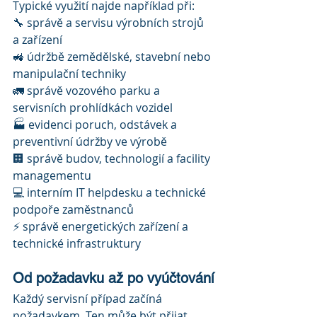
Typické využití najde například při:
🔧 správě a servisu výrobních strojů 
a zařízení
🚜 údržbě zemědělské, stavební nebo 
manipulační techniky
🚛 správě vozového parku a 
servisních prohlídkách vozidel
🏭 evidenci poruch, odstávek a 
preventivní údržby ve výrobě
🏢 správě budov, technologií a facility 
managementu
💻 interním IT helpdesku a technické 
podpoře zaměstnanců
⚡ správě energetických zařízení a 
technické infrastruktury
Od požadavku až po vyúčtování
Každý servisní případ začíná 
požadavkem. Ten může být přijat 