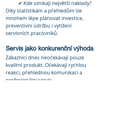
✔ Kde vznikají největší náklady?
Díky statistikám a přehledům lze 
mnohem lépe plánovat investice, 
preventivní údržbu i vytížení 
servisních pracovníků.
Servis jako konkurenční výhoda
Zákazníci dnes neočekávají pouze 
kvalitní produkt. Očekávají rychlou 
reakci, přehlednou komunikaci a 
profesionální servis.
Firmy, které mají své servisní procesy 
pod kontrolou, dokáží:
rychleji reagovat na 
požadavky,
lépe plánovat kapacity,
snižovat provozní náklady,
zvyšovat spokojenost 