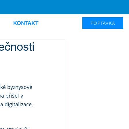
KONTAKT
POPTÁVKA
lečnosti
ské byznysové 
 přišel v 
 digitalizace, 