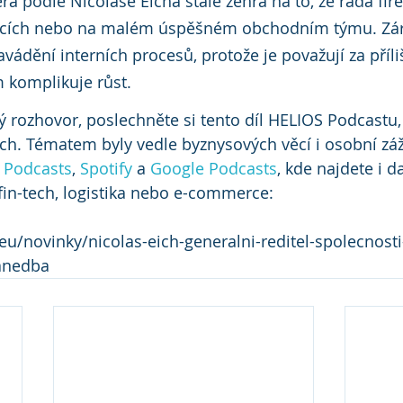
a podle Nicolase Eicha stále žehrá na to, že řada fire
vcích nebo na malém úspěšném obchodním týmu. Záro
ádění interních procesů, protože je považují za příli
 komplikuje růst. 
ý rozhovor, poslechněte si tento díl HELIOS Podcastu
ich. Tématem byly vedle byznysových věcí i osobní záž
 Podcasts
, 
Spo­tify 
a 
Google Podcasts
, kde najdete i d
in-tech, logistika nebo e-commerce:
eu/novinky/nicolas-eich-generalni-reditel-spolecnost
zanedba