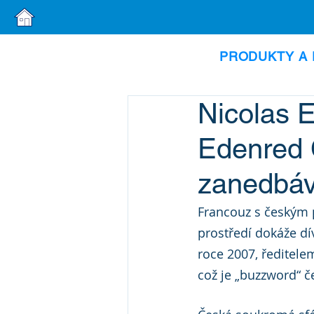
PRODUKTY A 
Nicolas E
Edenred Č
zanedbáv
Francouz s českým 
prostředí dokáže d
roce 2007, ředitelem
což je „buzzword“ č