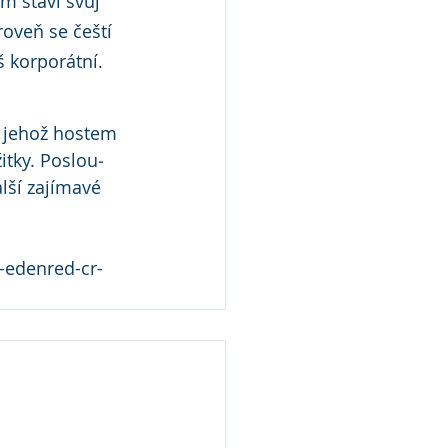
m staví svůj 
veň se čeští 
š korporátní. 
, jehož hostem 
itky. Poslou­
alší zajímavé 
i-edenred-cr-