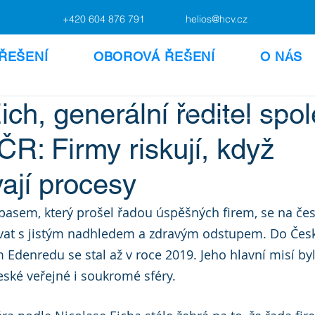
+420 604 876 791
helios@hcv.cz
ŘEŠENÍ
OBOROVÁ ŘEŠENÍ
O NÁS
ich, generální ředitel spo
R: Firmy riskují, když
ají procesy
pasem, který prošel řadou úspěšných firem, se na če
ívat s jistým nadhledem a zdravým odstupem. Do Česka
 Edenredu se stal až v roce 2019. Jeho hlavní misí byla
eské veřejné i soukromé sféry. 