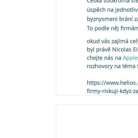
Česká soukromá sfér
úspěch na jednotli
byznysmeni brání zav
To podle něj firmám
okud vás zajímá cel
byl právě Nicolas E
chejte nás na 
Apple
rozhovory na téma f
https://www.helios.
firmy-riskuji-kdyz-