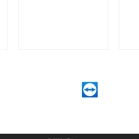
DIVIZE
DÁLKOVÝ PŘÍSTUP
Infrastruktura
Team Viewer
Kybernetická bezpečnost
PRTG monitoring
Pokladní systém Obchodník
Helios - Změny 07/2026
Heli
Průmyslové šití