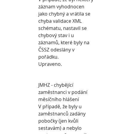
záznam vyhodnocen 
jako chybný a vrátila se 
chyba validace XML 
schématu, nastavil se 
chybový stav i u 
záznamů, které byly na 
ČSSZ odeslány v 
pořádku.
Upraveno.
JMHZ - chybějící 
zaměstnanci v podání 
měsíčního hlášení
V případě, že byly u 
zaměstnanců zadány 
pobočky (jen kvůli 
sestavám) a nebylo 