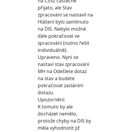
na ČSSZ částečně 
přijato, ale Stav 
zpracování se nastavil na 
Hlášení bylo zamítnuto 
na DIS. Nebylo možné 
dále pokračovat ve 
zpracování (nutno řešit 
individuálně).
Upraveno. Nyní se 
nastaví stav zpracování 
MH na Odešlete dotaz 
na stav a budete 
pokračovat zasláním 
dotazu.
Upozornění:
K tomuto by ale 
docházet nemělo, 
protože chyby na DIS by 
měla vyhodnotit již 