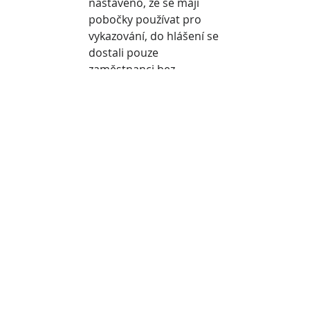
nastaveno, že se mají 
pobočky používat pro 
vykazování, do hlášení se 
dostali pouze 
zaměstnanci bez 
vyplněné pobočky.
Upraveno.
Sklady, nákup a prodej