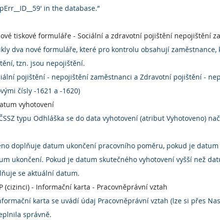
Err__ID__59' in the database.”
ové tiskové formuláře - Sociální a zdravotní pojištění nepojištění 
ly dva nové formuláře, které pro kontrolu obsahují zaměstnance, k
tění, tzn. jsou nepojištění.
ální pojištění - nepojištění zaměstnanci a Zdravotní pojištění - nep
ými čísly -1621 a -1620)
datum vyhotovení
SZ typu Odhláška se do data vyhotovení (atribut Vyhotoveno) načí
veno doplňuje datum ukončení pracovního poměru, pokud je datum
atum ukončení. Pokud je datum skutečného vyhotovení vyšší než da
ňuje se aktuální datum.
(cizinci) - Informační karta - Pracovněprávní vztah
nformační karta se uvádí údaj Pracovněprávní vztah (lze si přes Nas
eplnila správně.