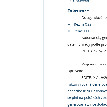
…”. 
Opraveno.
Fakturace
Do agendového A
Režim OSS
Země DPH
Automaticky ge
datem úhrady podle prvo
REST API - byl 
Vzájemné zápočt
Opraveno.
EDITEL XML 9/20
Faktury vydané generová
dodacího listu Dokladová
se plní na položkách zpr
generována z více dodací