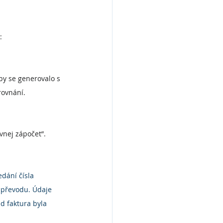
:
y se generovalo s 
rovnání.
nej zápočet”. 
dání čísla 
 převodu. Údaje 
d faktura byla 