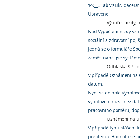
'PK__#TabMzLikvidaceDnp
Upraveno.
Výpočet mzdy, n
Nad Výpočtem mzdy vznik
sociální a zdravotní pojiš
Jedná se o formuláře Soci
zaměstnanci (se systémov
Odhláška SP - 
V případě Oznámení na ČS
datum.
Nyní se do pole Vyhoto
vyhotovení nižší, než d
pracovního poměru, dopl
Oznámení na ÚP 
V případě typu hlášení I
přehledu). Hodnota se n