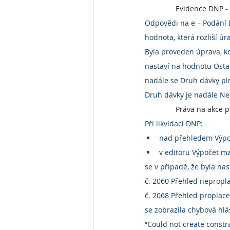
Evidence DNP -
Odpovědi na e – Podání 
hodnota, která rozliší ú
Byla proveden úprava, k
nastaví na hodnotu Ostatn
nadále se Druh dávky pl
Druh dávky je nadále N
Práva na akce p
Při likvidaci DNP:
nad přehledem Výpoč
v editoru Výpočet m
se v případě, že byla na
č. 2060 Přehled neprop
č. 2068 Přehled propla
se zobrazila chybová hlá
“Could not create constr