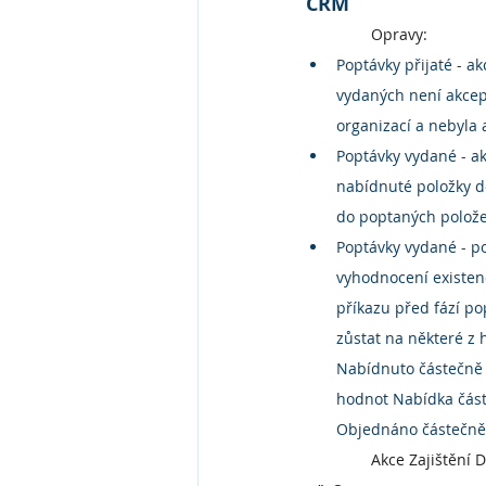
CRM
Opravy:
Poptávky přijaté - a
vydaných není akcep
organizací a nebyla
Poptávky vydané - a
nabídnuté položky d
do poptaných polože
Poptávky vydané - p
vyhodnocení existenc
příkazu před fází po
zůstat na některé z
Nabídnuto částečně 
hodnot Nabídka část
Objednáno částečně
Akce Zajištění 