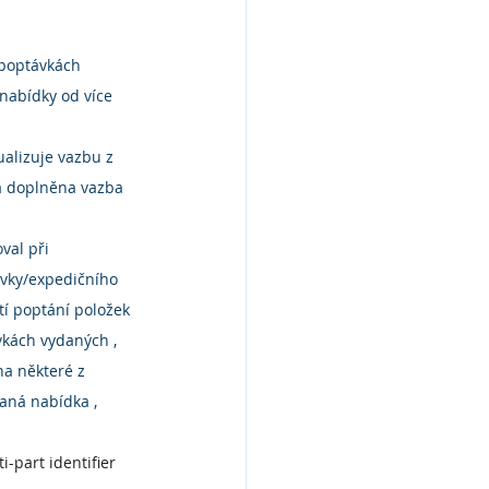
 poptávkách 
nabídky od více 
alizuje vazbu z 
a doplněna vazba 
val při 
ávky/expedičního 
tí poptání položek 
kách vydaných , 
a některé z 
aná nabídka , 
-part identifier 