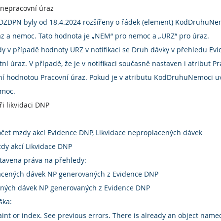
 nepracovní úraz
DZDPN byly od 18.4.2024 rozšířeny o řádek (element) KodDruhuNem
raz a nemoc. Tato hodnota je „NEM“ pro nemoc a „URZ“ pro úraz.
dy v případě hodnoty URZ v notifikaci se Druh dávky v přehledu Ev
í úraz. V případě, že je v notifikaci současně nastaven i atribut Pr
ní hodnotou Pracovní úraz. Pokud je v atributu KodDruhuNemoci 
emoc.
ři likvidaci DNP
et mzdy akcí Evidence DNP, Likvidace neproplacených dávek
zdy akcí Likvidace DNP
stavena práva na přehledy:
lacených dávek NP generovaných z Evidence DNP
cených dávek NP generovaných z Evidence DNP
ška:
aint or index. See previous errors. There is already an object name