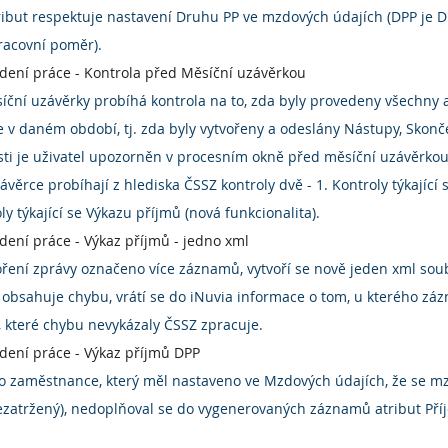
ribut respektuje nastavení Druhu PP ve mzdových údajích (DPP je DP
racovní poměr).
dení práce - Kontrola před Měsíční uzávěrkou
ční uzávěrky probíhá kontrola na to, zda byly provedeny všechny ak
v daném období, tj. zda byly vytvořeny a odeslány Nástupy, Skonče
ti je uživatel upozorněn v procesním okně před měsíční uzávěrkou
věrce probíhají z hlediska ČSSZ kontroly dvě - 1. Kontroly týkající 
oly týkající se Výkazu příjmů (nová funkcionalita).
ení práce - Výkaz příjmů - jedno xml
voření zprávy označeno více záznamů, vytvoří se nově jeden xml soubo
 obsahuje chybu, vrátí se do iNuvia informace o tom, u kterého zá
, které chybu nevykázaly ČSSZ zpracuje.
dení práce - Výkaz příjmů DPP
o o zaměstnance, který měl nastaveno ve Mzdových údajích, že se m
nezatržený), nedoplňoval se do vygenerovaných záznamů atribut Pří