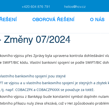
+420 604 876 791
helios@hcv.cz
ŘEŠENÍ
OBOROVÁ ŘEŠENÍ
O NÁS
 Změny 07/2024
kovního výpisu přes Zprávy byla upravena kontrola dohledávání vl
e SWIFT/BIC kódu. Vlastní bankovní spojení se podle SWIFT/BIC doh
vlastního bankovního spojení jsou stejné
T ve výpisu a u vlastního bankovního spojení je stejných a zbytek 
, tj. např. COBACZPX a COBACZPXXXX se považuje za totéž.
kovního výpisu z BankApp bude konstantní symbol doplněn nulami 
tebního příkazu nuly zleva ořezává, což v HeI způsobovalo problé