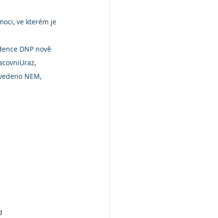
oci, ve kterém je 
idence DNP nově 
acovniUraz, 
uvedeno NEM, 
d 