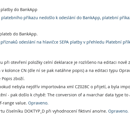
 platby do BankApp
 platebního příkazu nedošlo k odeslání do BankApp, platební příkaz
 plateb do BankApp.
příznaků odeslání na hlavičce SEPA platby v přehledu Platební pří
 při otevření položky celní deklarace je rozlišeno na editaci nově 
v kolonce CN (dle ní se pak natáhne popis) a na editaci typu Opra
 Popis zboží.
okud nebyla nejdřív importována xml CZ028C o přijetí, a byla imp
ní - pak došlo k chybě: The conversion of a nvarchar data type to 
f-range value. 
Opraveno.
tu číselníku DOKTYP_D při vyhodnocení fiktivní ano/ne. 
Opraveno.