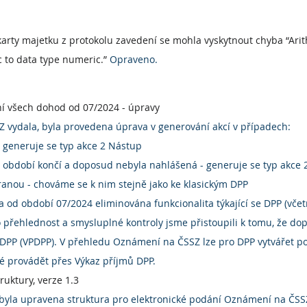
karty majetku z protokolu zavedení se mohla vyskytnout chyba “Arit
 to data type numeric.” 
Opraveno.
í všech dohod od 07/2024 - úpravy
Z vydala, byla provedena úprava v generování akcí v případech:
 generuje se typ akce 2 Nástup
období končí a doposud nebyla nahlášená - generuje se typ akce 
anou - chováme se k nim stejně jako ke klasickým DPP
od období 07/2024 eliminována funkcionalita týkající se DPP (včet
 přehlednost a smysluplné kontroly jsme přistoupili k tomu, že d
ů DPP (VPDPP). V přehledu Oznámení na ČSSZ lze pro DPP vytvářet 
é provádět přes Výkaz příjmů DPP.
ruktury, verze 1.3
byla upravena struktura pro elektronické podání Oznámení na ČSS