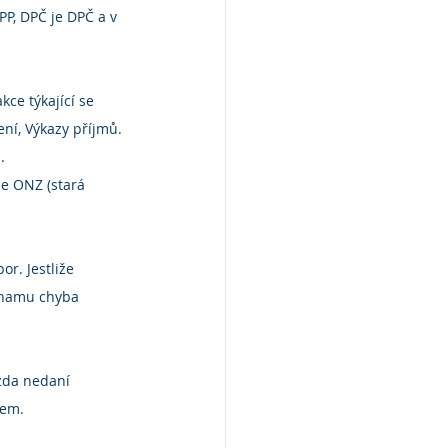
P, DPČ je DPČ a v 
ce týkající se 
ní, Výkazy příjmů.
.
se ONZ (stará 
r. Jestliže 
znamu chyba 
zda nedaní 
jem.