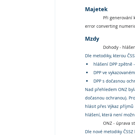
Majetek
Při generování 
error converting numeric
Mzdy
Dohody - hlášen
Dle metodiky, kterou ČSS
hlášení DPP zpětně -
DPP ve vykazovaném 
DPP s dočasnou ochr
Nad přehledem ONZ byla 
dočasnou ochranou). Pro
hlásit přes Výkaz příjm
hlášení, která není možn
ONZ - úprava st
Dle nové metodiky ČSSZ 