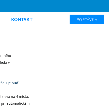
KONTAKT
POPTÁVKA
astního 
ledá v 
kódu je buď 
zleva na 4 místa. 
m při automatickém 