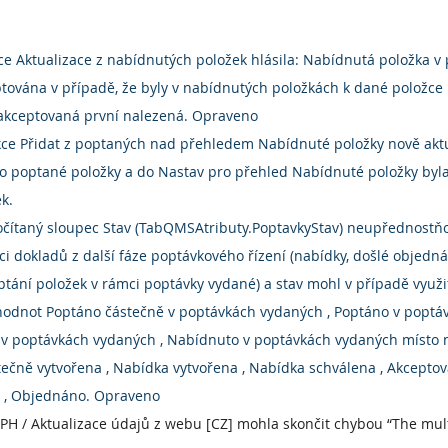
kce Aktualizace z nabídnutých položek hlásila: Nabídnutá položka v
tována v případě, že byly v nabídnutých položkách k dané položce 
 akceptovaná první nalezená. Opraveno
kce Přidat z poptaných nad přehledem Nabídnuté položky nově aktu
o poptané položky a do Nastav pro přehled Nabídnuté položky byl
k.
očítaný sloupec Stav (TabQMSAtributy.PoptavkyStav) neupřednostňo
i dokladů z další fáze poptávkového řízení (nabídky, došlé objedn
ptání položek v rámci poptávky vydané) a stav mohl v případě využi
 hodnot Poptáno částečně v poptávkách vydaných , Poptáno v poptáv
v poptávkách vydaných , Nabídnuto v poptávkách vydaných místo n
ečně vytvořena , Nabídka vytvořena , Nabídka schválena , Akceptov
 , Objednáno. Opraveno
DPH / Aktualizace údajů z webu [CZ] mohla skončit chybou “The multi