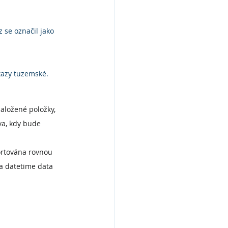
 se označil jako 
kazy tuzemské.
založené položky, 
va, kdy bude 
ortována rovnou 
a datetime data 