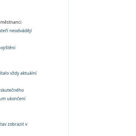
zaměstnanci
teří neodvádějí 
ojištění 
talo vždy aktuální 
 skutečného 
tum ukončení 
tav zobrazit v 