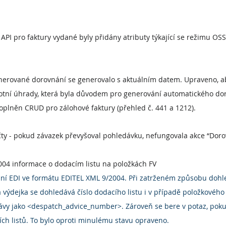
PI pro faktury vydané byly přidány atributy týkající se režimu OSS
nerované dorovnání se generovalo s aktuálním datem. Upraveno, ab
tní úhrady, která byla důvodem pro generování automatického do
doplněn CRUD pro zálohové faktury (přehled č. 441 a 1212).
y - pokud závazek převyšoval pohledávku, nefungovala akce “Dorov
04 informace o dodacím listu na položkách FV
ní EDI ve formátu EDITEL XML 9/2004. Při zatrženém způsobu dohle
 výdejka se dohledává číslo dodacího listu i v případě položkového
ávy jako <despatch_advice_number>. Zároveň se bere v potaz, poku
ch listů. To bylo oproti minulému stavu opraveno.