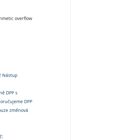
hmetic overflow 
2 Nástup
ně DPP s 
oporučujeme DPP 
pouze změnová 
Z: