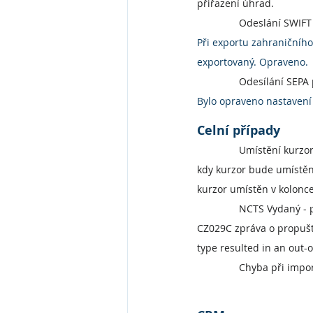
přiřazení úhrad.
Odeslání SWIFT
Při exportu zahraničního
exportovaný. Opraveno.
Odesílání SEPA
Bylo opraveno nastavení 
Celní případy
Umístění kurzoru
kdy kurzor bude umístěn 
kurzor umístěn v kolonce
NCTS Vydaný - p
CZ029C zpráva o propuště
type resulted in an out-o
Chyba při impor