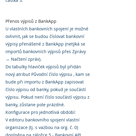
částka 3.
Přenos výpisů z BankApp
U vlastních bankovních spojení je možné 
ovlivnit, jak se budou číslovat bankovní 
výpisy přenášené z BankApp (netýká se 
importů bankovních výpisů přes Zprávy 
→ Načtení zpráv).
Do tabulky hlaviček výpisů byl přidán 
nový atribut Původní číslo výpisu , kam se 
bude při importu z BankApp zapisovat 
číslo výpisu od banky, pokud je součástí 
výpisu. Pokud není číslo součástí výpisu z 
banky, zůstane pole prázdné.
Konfigurace pro jednotlivá období:
V editoru bankovního spojení vlastní 
organizace (tj. s vazbou na org. č. 0) 
doplněna na záložce 5 - Bankovní API, 