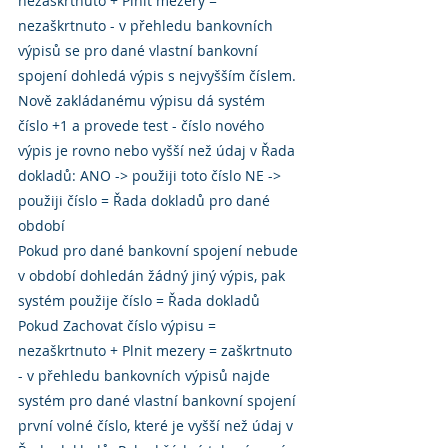
nezaškrtnuto + Plnit mezery = 
nezaškrtnuto - v přehledu bankovních 
výpisů se pro dané vlastní bankovní 
spojení dohledá výpis s nejvyšším číslem. 
Nově zakládanému výpisu dá systém 
číslo +1 a provede test - číslo nového 
výpis je rovno nebo vyšší než údaj v Řada 
dokladů: ANO -> použiji toto číslo NE -> 
použiji číslo = Řada dokladů pro dané 
období
Pokud pro dané bankovní spojení nebude 
v období dohledán žádný jiný výpis, pak 
systém použije číslo = Řada dokladů
Pokud Zachovat číslo výpisu = 
nezaškrtnuto + Plnit mezery = zaškrtnuto 
- v přehledu bankovních výpisů najde 
systém pro dané vlastní bankovní spojení 
první volné číslo, které je vyšší než údaj v 