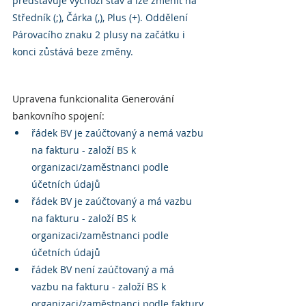
představuje výchozí stav a lze změnit na 
Středník (;), Čárka (,), Plus (+). Oddělení 
Párovacího znaku 2 plusy na začátku i 
konci zůstává beze změny.
Upravena funkcionalita Generování 
bankovního spojení:
řádek BV je zaúčtovaný a nemá vazbu 
na fakturu - založí BS k 
organizaci/zaměstnanci podle 
účetních údajů
řádek BV je zaúčtovaný a má vazbu 
na fakturu - založí BS k 
organizaci/zaměstnanci podle 
účetních údajů
řádek BV není zaúčtovaný a má 
vazbu na fakturu - založí BS k 
organizaci/zaměstnanci podle faktury