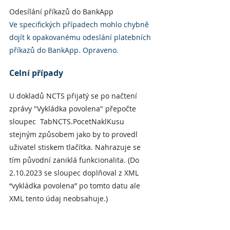
Odesílání příkazů do BankApp
Ve specifických případech mohlo chybně 
dojít k opakovanému odeslání platebních 
příkazů do BankApp. Opraveno.
Celní případy
U dokladů NCTS přijatý se po načtení 
zprávy "Vykládka povolena" přepočte 
sloupec  TabNCTS.PocetNaklKusu  
stejným způsobem jako by to provedl 
uživatel stiskem tlačítka. Nahrazuje se 
tím původní zaniklá funkcionalita. (Do 
2.10.2023 se sloupec doplňoval z XML 
“vykládka povolena” po tomto datu ale 
XML tento údaj neobsahuje.)