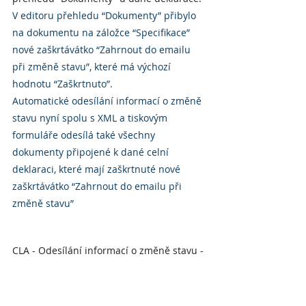
V editoru přehledu “Dokumenty” přibylo 
na dokumentu na záložce “Specifikace” 
nové zaškrtávátko “Zahrnout do emailu 
při změně stavu”, které má výchozí 
hodnotu “Zaškrtnuto”.
Automatické odesílání informací o změně 
stavu nyní spolu s XML a tiskovým 
formuláře odesílá také všechny 
dokumenty připojené k dané celní 
deklaraci, které mají zaškrtnuté nové 
zaškrtávátko “Zahrnout do emailu při 
změně stavu”
CLA - Odesílání informací o změně stavu - 
aby se mohl tiskový formulář odeslat v 
mailové zprávě spolu s příslušným XML, 
je třeba PDF nejprve vygenerovat a uložit 