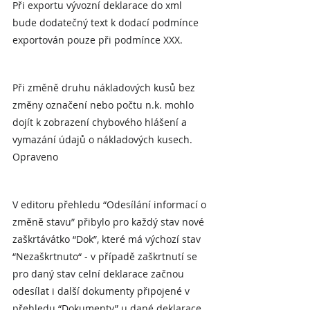
Při exportu vývozní deklarace do xml 
bude dodatečný text k dodací podmínce 
exportován pouze při podmínce XXX.
Při změně druhu nákladových kusů bez 
změny označení nebo počtu n.k. mohlo 
dojít k zobrazení chybového hlášení a 
vymazání údajů o nákladových kusech. 
Opraveno
V editoru přehledu “Odesílání informací o 
změně stavu” přibylo pro každý stav nové 
zaškrtávátko “Dok”, které má výchozí stav 
“Nezaškrtnuto“ - v případě zaškrtnutí se 
pro daný stav celní deklarace začnou 
odesílat i další dokumenty připojené v 
přehledu “Dokumenty” u dané deklarace.