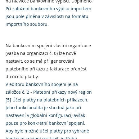
na hlavičce bankovního výpisu. Doplněno.
Při založení bankovního výpisu importem 
jsou pole plněna v závislosti na formátu 
importního souboru.
Na bankovním spojení vlastní organizace 
(vazba na organizaci č. 0) lze nově 
nastavit, co se má při generování 
platebního příkazu z fakturace přenést 
do účelu platby.
V editoru bankovního spojení je na 
záložce č. 2 - Platební příkazy nový region 
[5] Účel platby na platebních příkazech. 
Jeho funkcionalita je shodná jako při 
nastavení v globální konfiguraci, avšak 
pouze pro konkrétní bankovní spojení. 
Aby bylo možné účel platby pro vybrané 
bankovní spojení nastavit, je třeba 