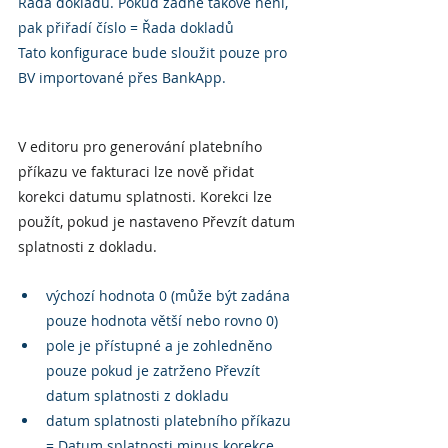
Řada dokladů. Pokud žádné takové není, 
pak přiřadí číslo = Řada dokladů
Tato konfigurace bude sloužit pouze pro 
BV importované přes BankApp.
V editoru pro generování platebního 
příkazu ve fakturaci lze nově přidat 
korekci datumu splatnosti. Korekci lze 
použít, pokud je nastaveno Převzít datum 
splatnosti z dokladu.
výchozí hodnota 0 (může být zadána 
pouze hodnota větší nebo rovno 0)
pole je přístupné a je zohledněno 
pouze pokud je zatrženo Převzít 
datum splatnosti z dokladu
datum splatnosti platebního příkazu 
= Datum splatnosti minus korekce 