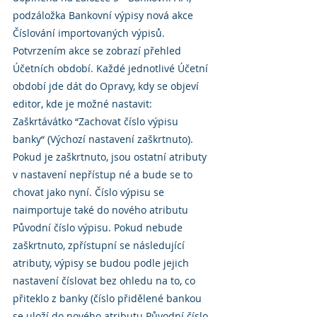
podzáložka Bankovní výpisy nová akce 
Číslování importovaných výpisů.
Potvrzením akce se zobrazí přehled 
Účetních období. Každé jednotlivé Účetní 
období jde dát do Opravy, kdy se objeví 
editor, kde je možné nastavit:
Zaškrtávátko “Zachovat číslo výpisu 
banky“ (Výchozí nastavení zaškrtnuto). 
Pokud je zaškrtnuto, jsou ostatní atributy 
v nastavení nepřístup né a bude se to 
chovat jako nyní. Číslo výpisu se 
naimportuje také do nového atributu 
Původní číslo výpisu. Pokud nebude 
zaškrtnuto, zpřístupní se následující 
atributy, výpisy se budou podle jejich 
nastavení číslovat bez ohledu na to, co 
přiteklo z banky (číslo přidělené bankou 
se uloží do nového atributu Původní číslo 