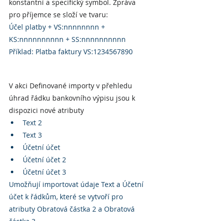
konstantní a specifický symbol. Zpráva 
pro příjemce se složí ve tvaru:
Účel platby + VS:nnnnnnnn + 
KS:nnnnnnnnnn + SS:nnnnnnnnnn
Příklad: Platba faktury VS:1234567890
V akci Definované importy v přehledu 
úhrad řádku bankovního výpisu jsou k 
dispozici nové atributy
Text 2
Text 3
Účetní účet
Účetní účet 2
Účetní účet 3
Umožňují importovat údaje Text a Účetní 
účet k řádkům, které se vytvoří pro 
atributy Obratová částka 2 a Obratová 