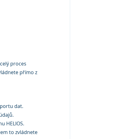
 celý proces 
vládnete přímo z 
portu dat.
údajů.
mu HELIOS.
tem to zvládnete 