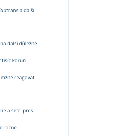
optrans a další 
na další důležité 
 tisíc korun 
amžitě reagovat 
ně a šetří přes 
Kč ročně.