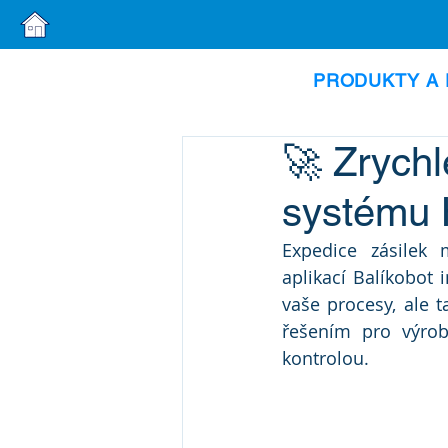
PRODUKTY A 
🚀 Zrychl
systému
Expedice zásilek
aplikací Balíkobot 
vaše procesy, ale t
řešením pro výrobn
kontrolou.