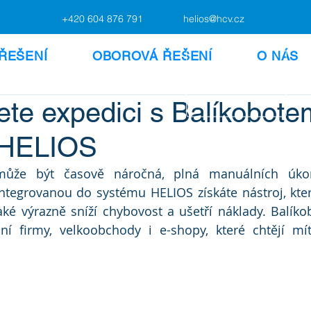
+420 604 876 791
helios@hcv.cz
ŘEŠENÍ
OBOROVÁ ŘEŠENÍ
O NÁS
ete expedici s Balíkobote
 HELIOS
 může být časově náročná, plná manuálních úko
integrovanou do systému HELIOS získáte nástroj, který
aké výrazně sníží chybovost a ušetří náklady. Balíkob
í firmy, velkoobchody i e-shopy, které chtějí mít