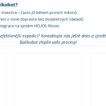
líkobot?
 investice – často již během prvních měsíců.
ření o nové dopravce bez dodatečných nákladů.
tegrace na systém HELIOS iNuvio.
fektivnější expedici? Kontaktujte nás ještě dnes a zjistě
Balíkobot zlepšit vaše procesy!