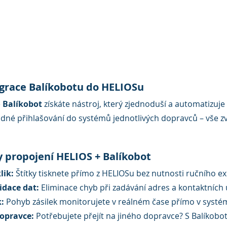
egrace Balíkobotu do HELIOSu
 
Balíkobot
 získáte nástroj, který zjednoduší a automatizuje
žádné přihlašování do systémů jednotlivých dopravců – vše z
y propojení HELIOS + Balíkobot
lik:
 Štítky tisknete přímo z HELIOSu bez nutnosti ručního ex
idace dat:
 Eliminace chyb při zadávání adres a kontaktních 
k:
 Pohyb zásilek monitorujete v reálném čase přímo v systé
opravce:
 Potřebujete přejít na jiného dopravce? S Balíkobo