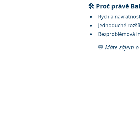
🛠️ Proč právě Ba
Rychlá návratnost
Jednoduché rozší
Bezproblémová in
💬 
Máte zájem o e