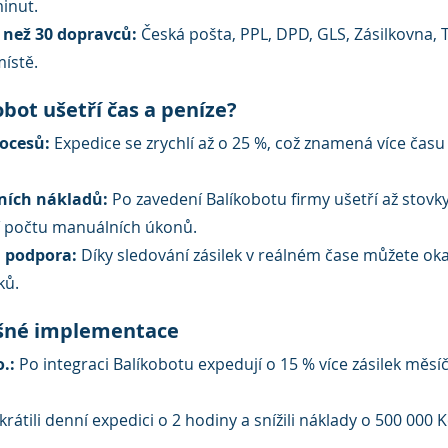
inut.
 než 30 dopravců:
 Česká pošta, PPL, DPD, GLS, Zásilkovna, T
ístě.
obot ušetří čas a peníze?
ocesů:
 Expedice se zrychlí až o 25 %, což znamená více času 
ních nákladů:
 Po zavedení Balíkobotu firmy ušetří až stovky
í počtu manuálních úkonů.
á podpora:
 Díky sledování zásilek v reálném čase můžete ok
ků.
ěšné implementace
.:
 Po integraci Balíkobotu expedují o 15 % více zásilek měsíč
Zkrátili denní expedici o 2 hodiny a snížili náklady o 500 000 