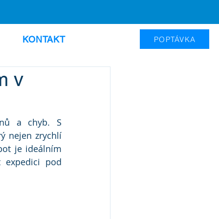
KONTAKT
POPTÁVKA
m v
nů a chyb. S 
 nejen zrychlí 
ot je ideálním 
 expedici pod 