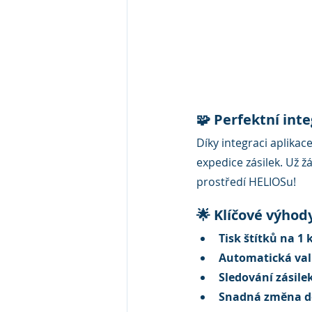
🧩 Perfektní int
Díky integraci aplikace
expedice zásilek. Už 
prostředí HELIOSu!
🌟 Klíčové výhod
Tisk štítků na 1 k
Automatická val
Sledování zásile
Snadná změna d