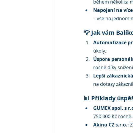
během několika m
Napojení na více
– vše na jednom m
💡 Jak vám Balík
Automatizace pr
úkoly.
Úspora personál
ročně díky snížen
Lepší zákaznick
na dotazy zákazní
📊 Příklady úsp
GUMEX spol. s r.o
750 000 Kč ročně.
Akinu CZ s.r.o.:
 