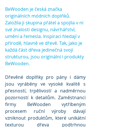
BeWooden je česká značka 
originálních módních doplňků. 
Založila ji skupina přátel a spojila v ní 
své znalosti designu, návrhářství, 
umění a řemesla. Inspiraci hledají v 
přírodě, hlavně ve dřevě. Tak, jako je 
každá část dřeva jedinečná svojí 
strukturou, jsou originální i produkty 
BeWooden. 
Dřevěné doplňky pro pány i dámy 
jsou vyráběny ve vysoké kvalitě s 
přesností, trpělivostí a nadměrnou 
pozorností k detailům. Zaměstnanci 
firmy BeWooden vytříbeným 
procesem ruční výroby dávají 
vzniknout produktům, které unikátní 
texturou dřeva podtrhnou 