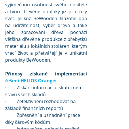
vyjimečnou osobnost svého nositele 
a tvoří dřevěné doplňky již pro celý 
svět. Jelikož BeWooden filozofie dbá 
na udržitelnost, výběr dřeva a také 
jeho zpracování dřeva pochází 
většina dřevěné produkce z přebytků 
materiálu z lokálních stoláren, kterým 
vrací život a přetvářejí je v unikátní 
produkty BeWooden.
Přínosy získané implementací 
řešení HELIOS Orange:
·
 	Získání informací o skutečném 
stavu všech skladů
·
 	Zefektivnění rozhodovat na 
základě finančních reportů
·
 	Zpřesnění a usnadnění práce 
díky čárovým kódům