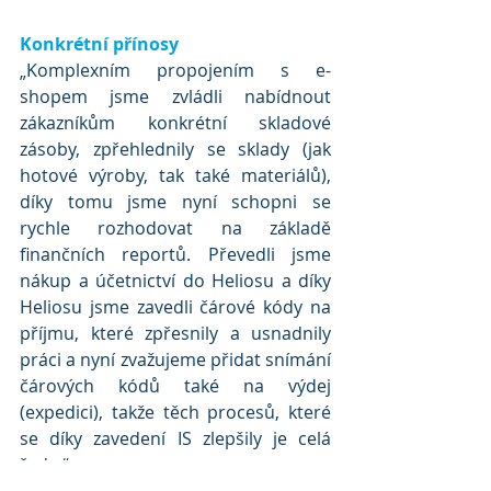
Konkrétní přínosy
„Komplexním propojením s e-
shopem jsme zvládli nabídnout 
zákazníkům konkrétní skladové 
zásoby, zpřehlednily se sklady (jak 
hotové výroby, tak také materiálů), 
díky tomu jsme nyní schopni se 
rychle rozhodovat na základě 
finančních reportů. Převedli jsme 
nákup a účetnictví do Heliosu a díky 
Heliosu jsme zavedli čárové kódy na 
příjmu, které zpřesnily a usnadnily 
práci a nyní zvažujeme přidat snímání 
čárových kódů také na výdej 
(expedici), takže těch procesů, které 
se díky zavedení IS zlepšily je celá 
řada.“