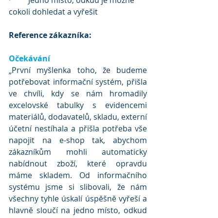
·
	Jedno místo, odkud je možné 
cokoli dohledat a vyřešit
Reference zákazníka:
Očekávání
„První myšlenka toho, že budeme 
potřebovat informační systém, přišla 
ve chvíli, kdy se nám hromadily 
excelovské tabulky s evidencemi 
materiálů, dodavatelů, skladu, externí 
účetní nestíhala a přišla potřeba vše 
napojit na e-shop tak, abychom 
zákazníkům mohli automaticky 
nabídnout zboží, které opravdu 
máme skladem. Od informačního 
systému jsme si slibovali, že nám 
všechny tyhle úskalí úspěšně vyřeší a 
hlavně sloučí na jedno místo, odkud 