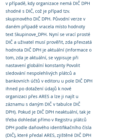
v případě, kdy organizace nemá DIČ DPH 
shodné s DIČ, což je případ tzv. 
skupinového DIČ DPH. Původní verze v 
daném případě vracela místo hodnoty 
text Skupinove_DPH. Nyní se vrací prosté 
DIČ a uživatel musí prověřit, zda převzatá 
hodnota DIČ DPH je aktuální (informace o 
tom, zda je aktuální, se vypisuje při 
nastavení globální konstanty Povolit 
sledování nespolehlivých plátců a 
bankovních účtů v editoru u pole DIČ DPH 
ihned po dotažení údajů k nové 
organizaci přes ARES a lze ji najít u 
záznamu s daným DIČ v tabulce DIČ 
DPH). Pokud je DIČ DPH neaktuální, tak je 
třeba dohledat přímo v Registru plátců 
DPH podle daňového identifikačního čísla 
(DIČ), které předal ARES, zjištěné DIČ DPH 