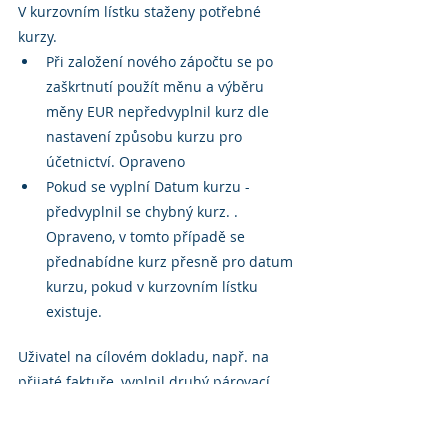
V kurzovním lístku staženy potřebné 
kurzy.
Při založení nového zápočtu se po 
zaškrtnutí použít měnu a výběru 
měny EUR nepředvyplnil kurz dle 
nastavení způsobu kurzu pro 
účetnictví. Opraveno
Pokud se vyplní Datum kurzu - 
předvyplnil se chybný kurz. . 
Opraveno, v tomto případě se 
přednabídne kurz přesně pro datum 
kurzu, pokud v kurzovním lístku 
existuje.
Uživatel na cílovém dokladu, např. na 
přijaté faktuře, vyplnil druhý párovací 
znak. Po převodu položek ze zdrojového 
dokladu byl druhý párovací znak na 