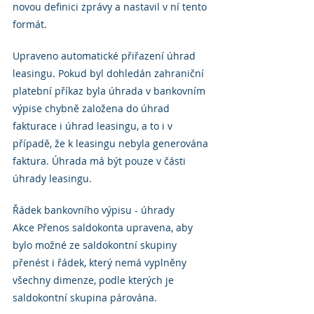
novou definici zprávy a nastavil v ní tento 
formát.
Upraveno automatické přiřazení úhrad 
leasingu. Pokud byl dohledán zahraniční 
platební příkaz byla úhrada v bankovním 
výpise chybně založena do úhrad 
fakturace i úhrad leasingu, a to i v 
případě, že k leasingu nebyla generována 
faktura. Úhrada má být pouze v části 
úhrady leasingu.
Řádek bankovního výpisu - úhrady
Akce Přenos saldokonta upravena, aby 
bylo možné ze saldokontní skupiny 
přenést i řádek, který nemá vyplněny 
všechny dimenze, podle kterých je 
saldokontní skupina párována.