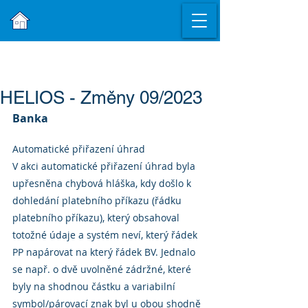
HELIOS - Změny 09/2023
Banka
Automatické přiřazení úhrad
V akci automatické přiřazení úhrad byla 
upřesněna chybová hláška, kdy došlo k 
dohledání platebního příkazu (řádku 
platebního příkazu), který obsahoval 
totožné údaje a systém neví, který řádek 
PP napárovat na který řádek BV. Jednalo 
se např. o dvě uvolněné zádržné, které 
byly na shodnou částku a variabilní 
symbol/párovací znak byl u obou shodně 