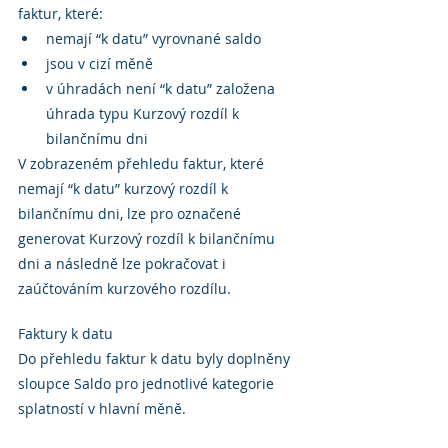
faktur, které:
nemají “k datu” vyrovnané saldo
jsou v cizí měně
v úhradách není “k datu” založena 
úhrada typu Kurzový rozdíl k 
bilančnímu dni
V zobrazeném přehledu faktur, které 
nemají “k datu” kurzový rozdíl k 
bilančnímu dni, lze pro označené 
generovat Kurzový rozdíl k bilančnímu 
dni a následně lze pokračovat i 
zaúčtováním kurzového rozdílu.
Faktury k datu
Do přehledu faktur k datu byly doplněny 
sloupce Saldo pro jednotlivé kategorie 
splatností v hlavní měně.