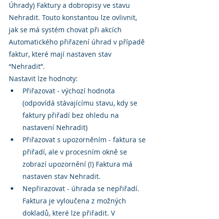
Úhrady) Faktury a dobropisy ve stavu 
Nehradit. Touto konstantou lze ovlivnit, 
jak se má systém chovat při akcích 
Automatického přiřazení úhrad v případě 
faktur, které mají nastaven stav 
“Nehradit”.
Nastavit lze hodnoty:
Přiřazovat - výchozí hodnota 
(odpovídá stávajícímu stavu, kdy se 
faktury přiřadí bez ohledu na 
nastavení Nehradit)
Přiřazovat s upozorněním - faktura se 
přiřadí, ale v procesním okně se 
zobrazí upozornění (!) Faktura má 
nastaven stav Nehradit.
Nepřirazovat - úhrada se nepřiřadí. 
Faktura je vyloučena z možných 
dokladů, které lze přiřadit. V 