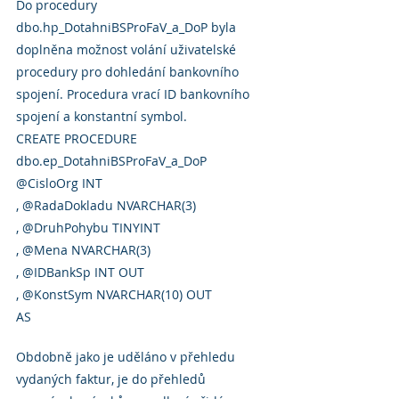
Do procedury 
dbo.hp_DotahniBSProFaV_a_DoP byla 
doplněna možnost volání uživatelské 
procedury pro dohledání bankovního 
spojení. Procedura vrací ID bankovního 
spojení a konstantní symbol.
CREATE PROCEDURE 
dbo.ep_DotahniBSProFaV_a_DoP
@CisloOrg INT
, @RadaDokladu NVARCHAR(3)
, @DruhPohybu TINYINT
, @Mena NVARCHAR(3)
, @IDBankSp INT OUT
, @KonstSym NVARCHAR(10) OUT
AS
Obdobně jako je uděláno v přehledu 
vydaných faktur, je do přehledů 