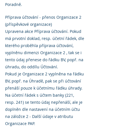
Poradně.
Příprava účtování - přenos Organizace 2 
(příspěvkové organizace)
Upravena akce Příprava účtování. Pokud 
má prvotní doklad, resp. účetní řádek, dle 
kterého proběhla příprava účtování, 
vyplněnu dimenzi Organizace 2 , tak se i 
tento údaj přenese do řádku BV, popř. na 
úhradu, do oddílu Účtování.
Pokud je Organizace 2 vyplněna na řádku 
BV, popř. na Úhradě, pak se při účtování 
přenáší pouze k účetnímu řádku úhrady. 
Na účetní řádek s účtem banky (221, 
resp. 241) se tento údaj nepřenáší, ale je 
doplněn dle nastavení na účetním účtu 
na záložce 2 - Další údaje v atributu 
Organizace PAP.