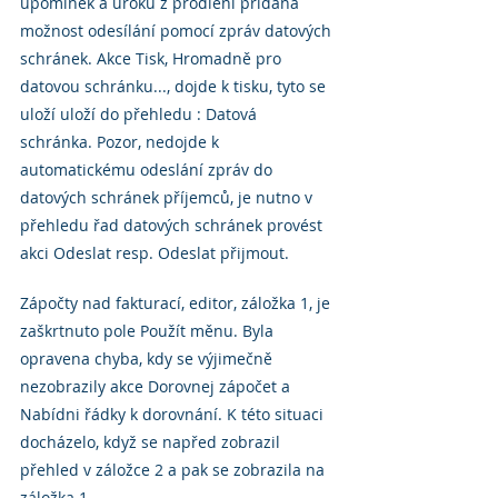
upomínek a úroků z prodlení přidána 
možnost odesílání pomocí zpráv datových 
schránek. Akce Tisk, Hromadně pro 
datovou schránku..., dojde k tisku, tyto se 
uloží uloží do přehledu : Datová 
schránka. Pozor, nedojde k 
automatickému odeslání zpráv do 
datových schránek příjemců, je nutno v 
přehledu řad datových schránek provést 
akci Odeslat resp. Odeslat přijmout.
Zápočty nad fakturací, editor, záložka 1, je 
zaškrtnuto pole Použít měnu. Byla 
opravena chyba, kdy se výjimečně 
nezobrazily akce Dorovnej zápočet a 
Nabídni řádky k dorovnání. K této situaci 
docházelo, když se napřed zobrazil 
přehled v záložce 2 a pak se zobrazila na 
záložka 1.