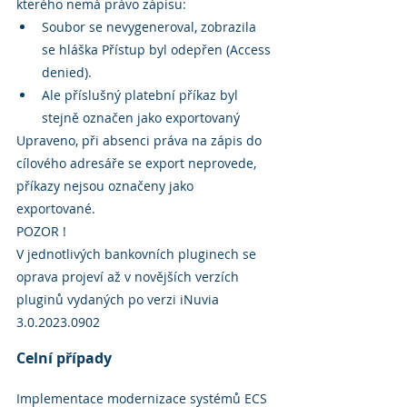
kterého nemá právo zápisu:
Soubor se nevygeneroval, zobrazila 
se hláška Přístup byl odepřen (Access 
denied).
Ale příslušný platební příkaz byl 
stejně označen jako exportovaný
Upraveno, při absenci práva na zápis do 
cílového adresáře se export neprovede, 
příkazy nejsou označeny jako 
exportované.
POZOR !
V jednotlivých bankovních pluginech se 
oprava projeví až v novějších verzích 
pluginů vydaných po verzi iNuvia 
3.0.2023.0902
Celní případy
Implementace modernizace systémů ECS 