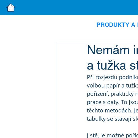
PRODUKTY A 
Nemám in
a tužka s
Při rozjezdu podnik
volbou papír a tužk
pořízení, prakticky 
práce s daty. To js
těchto metodách. Je
tabulky se stávají s
Jistě, je možné poří