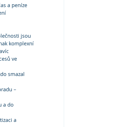
as a peníze 
ení 
lečnosti jsou 
nak komplexní 
avíc 
cesů ve 
kdo smazal 
oradu – 
u a do 
izaci a 