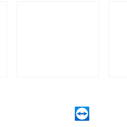
DIVIZE
DÁLKOVÝ PŘÍSTUP
Infrastruktura
Team Viewer
Kybernetická bezpečnost
PRTG monitoring
Pokladní systém Obchodník
Helios - Změny 07/2026
Heli