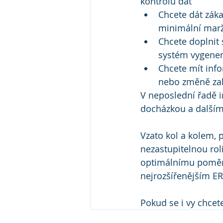
kontrolu dat
Chcete dát záka
minimální marži
Chcete doplnit 
systém vygener
Chcete mít info
nebo změně zaká
V neposlední řadě i
docházkou a dalším
Vzato kol a kolem, 
nezastupitelnou roli
optimálnímu poměru
nejrozšířenějším E
Pokud se i vy chcete