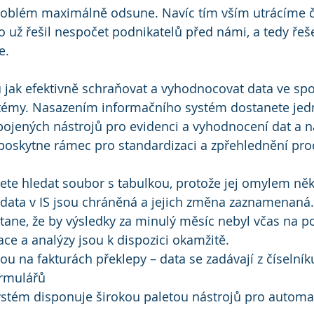
problém maximálně odsune. Navíc tím vším utrácíme č
o už řešil nespočet podnikatelů před námi, a tedy řeš
e.
jak efektivně schraňovat a vyhodnocovat data ve spo
témy. Nasazením informačního systém dostanete jed
ojených nástrojů pro evidenci a vyhodnocení dat a n
poskytne rámec pro standardizaci a zpřehlednění pro
ete hledat soubor s tabulkou, protože jej omylem ně
 data v IS jsou chráněná a jejich změna zaznamenaná.
tane, že by výsledky za minulý měsíc nebyl včas na p
ce a analýzy jsou k dispozici okamžitě.
u na fakturách překlepy – data se zadávají z číselník
rmulářů
stém disponuje širokou paletou nástrojů pro automat