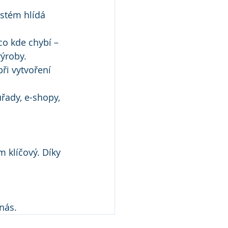
ystém hlídá 
co kde chybí – 
ýroby.
ři vytvoření 
řady, e-shopy, 
 
m klíčový. Díky 
nás.