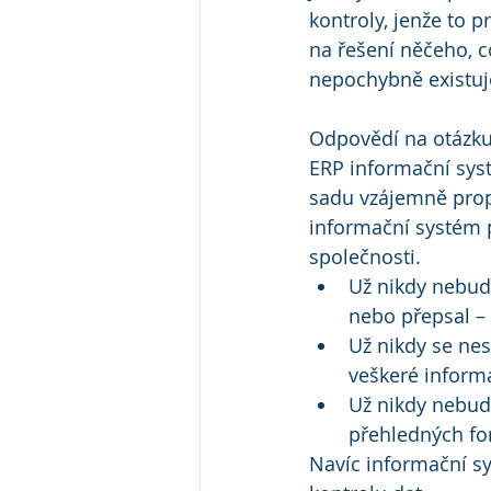
kontroly, jenže to 
na řešení něčeho, c
nepochybně existuj
Odpovědí na otázku 
ERP informační sys
sadu vzájemně prop
informační systém 
společnosti.
Už nikdy nebud
nebo přepsal –
Už nikdy se nes
veškeré informa
Už nikdy nebudo
přehledných fo
Navíc informační sy