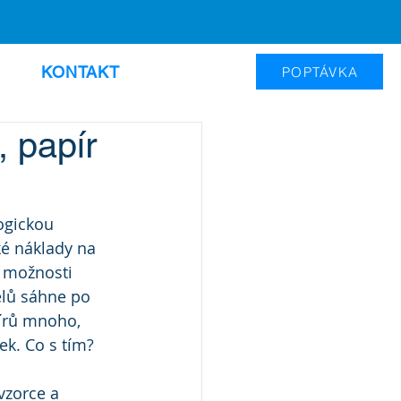
KONTAKT
POPTÁVKA
 papír
ogickou 
ké náklady na 
é možnosti 
elů sáhne po 
pírů mnoho, 
ek. Co s tím?
vzorce a 