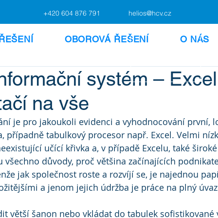
+420 604 876 791
helios@hcv.cz
ŘEŠENÍ
OBOROVÁ ŘEŠENÍ
O NÁS
formační systém – Excel,
tačí na vše
ání je pro jakoukoli evidenci a vyhodnocování první, l
a, případně tabulkový procesor např. Excel. Velmi níz
neexistující učící křivka a, v případě Excelu, také širok
ou všechno důvody, proč většina začínajících podnikat
nže jak společnost roste a rozvíjí se, je najednou pa
ložitějšími a jenom jejich údržba je práce na plný úvaz
dit větší šanon nebo vkládat do tabulek sofistikované 